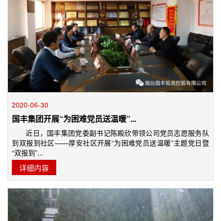
2020-06-30
国丰集团开展“为困难党员送温暖”...
近日，国丰集团党委副书记陈殿欣带领公司党员志愿服务队
到双报到社区——厚安社区开展“为困难党员送温暖”主题党日暨
“双报到”...
详细内容