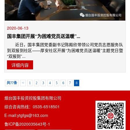
2020-06-13
国丰集团开展“为困难党员送温暖”...
近日，国丰集团党委副书记陈殿欣带领公司党员志愿服务队
到双报到社区——厚安社区开展“为困难党员送温暖”主题党日暨
“双报到”...
详细内容
共77条
<
1
2
3
4
5
6
7
8
烟台国丰投资控股集团有限公司
综合咨询热线：0535-6518501
E-mail:ytgfgs@163.com
鲁ICP备2020035643号-1