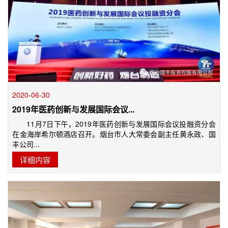
2020-06-30
2019年医药创新与发展国际会议...
11月7日下午，2019年医药创新与发展国际会议投融资分会
在金海岸希尔顿酒店召开。烟台市人大常委会副主任黄永政、国
丰公司...
详细内容