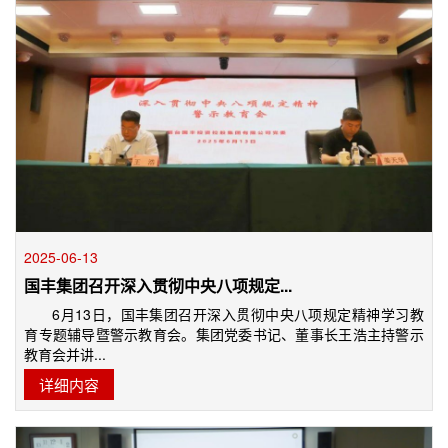
2025-06-13
国丰集团召开深入贯彻中央八项规定...
6月13日，国丰集团召开深入贯彻中央八项规定精神学习教
育专题辅导暨警示教育会。集团党委书记、董事长王浩主持警示
教育会并讲...
详细内容