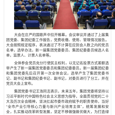
大会在庄严的国歌声中拉开帷幕。会议审议并通过了上届集
团党委、集团纪委工作报告，党费收缴、使用、管理情况报告。
大会按照规定程序，表决通过了不计算在应到会人数之内的党员
名单，选举办法，新一届集团党委委员、集团纪委委员候选人名
单，监票人、计票人名单等。
全体参会党员充分行使民主权利，以无记名投票方式差额选
举产生了新一届集团党委委员和集团纪委委员。新一届集团纪委
和集团党委先后召开第一次全体会议，选举产生了集团党委书
记、副书记和集团纪委书记、副书记，对委员进行了分工，并在
党员大会上宣布。
集团党委书记王浩同志表示，未来五年，集团党委将坚持以
习近平新时代中国特色社会主义思想为指导，全面贯彻党的二十
大及历次全会精神，坚决扛起市委市政府赋予的职责使命，当好
“全市产业引导核心力量与新兴产业培育主体”，统筹发展和安
全，扎实推动改革转型发展，坚定不移做强做优做大，为打造绿