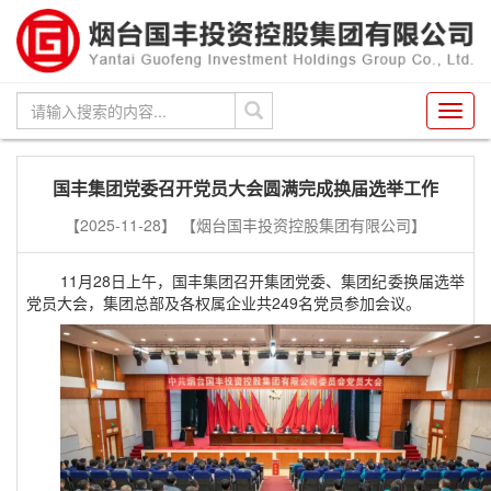
Toggl
navig
国丰集团党委召开党员大会圆满完成换届选举工作
【2025-11-28】
【烟台国丰投资控股集团有限公司】
11月28日上午，国丰集团召开集团党委、集团纪委换届选举
党员大会，集团总部及各权属企业共249名党员参加会议。