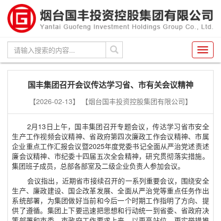
Toggl
navig
国丰集团召开会议传达学习省、市有关会议精神
【2026-02-13】
【烟台国丰投资控股集团有限公司】
2月13日上午，国丰集团召开专题会议，传达学习省市安全
生产工作视频会议精神、省政府第四次廉政工作会议精神、市属
企业重点工作汇报会议暨2025年度党委书记全面从严治党述责述
廉会议精神、市纪委十四届五次全会精神，研究贯彻落实措施。
集团班子成员，总部各部室及二级企业负责人参加会议。
会议指出，近期省市接续召开的一系列重要会议，围绕安全
生产、廉政建设、国企改革发展、全面从严治党等重点任务作出
系统部署，为集团做好当前和今后一个时期工作指明了方向、提
供了遵循。集团上下要迅速把思想和行动统一到省委、省政府决
策部署和市委、市政府工作要求上来，以更高站位、更实举措推