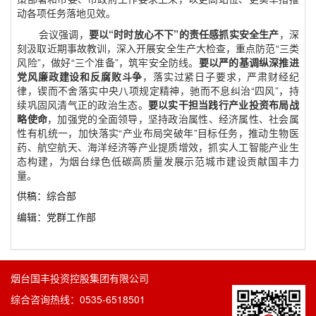
动各项任务落地见效。
会议强调，
要以“时时放心不下”的责任感抓实安全生产
，深
刻汲取近期事故教训，深入开展安全生产大检查，重点防范“三类
风险”，做好“三个准备”，筑牢安全防线。
要以严的基调纵深推进
党风廉政建设和反腐败斗争
，落实过紧日子要求，严肃财经纪
律，锲而不舍落实中央八项规定精神，驰而不息纠治“四风”，持
续巩固风清气正的政治生态。
要以实干担当践行产业投资布局战
略使命
，加强党的全面领导，坚持政治属性、经济属性、社会属
性有机统一，加快落实“产业布局突破年”目标任务，推动生物医
药、航空航天、海洋经济等产业提质增效，抓实人工智能产业生
态构建，为烟台绿色低碳高质量发展示范城市建设贡献国丰力
量。
供稿：综合部
编辑：党群工作部
烟台国丰投资控股集团有限公司
综合咨询热线：0535-6518501