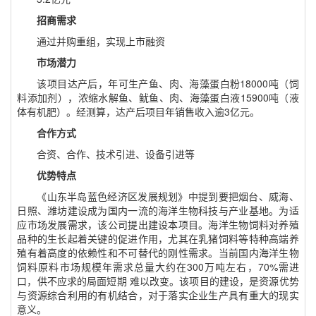
招商需求
通过并购重组，实现上市融资
市场潜力
该项目达产后，年可生产鱼、肉、海藻蛋白粉
18000
吨（饲
料添加剂），浓缩水解鱼、鱿鱼、肉、海藻蛋白液
15900
吨（液
体有机肥）。经测算，达产后项目年销售收入逾
3
亿元。
合作方式
合资、合作、技术引进、设备引进等
优势特点
《山东半岛蓝色经济区发展规划》中提到要把烟台、威海、
日照、潍坊建设成为国内一流的海洋生物科技与产业基地。为适
应市场发展需求，该公司提出建设本项目。海洋生物饲料对养殖
品种的生长起着关键的促进作用，尤其在乳猪饲料等特种高端养
殖有着高度的依赖性和不可替代的刚性需求。当前国内海洋生物
饲料原料市场规模年需求总量大约在
300
万吨左右，
70%
需进
口，供不应求的局面短期 难以改变。该项目的建设，是资源优势
与资源综合利用的有机结合，对于落实企业生产具有重大的现实
意义。