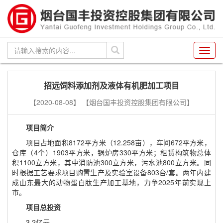
Toggl
navig
招远饲料添加剂及液体有机肥加工项目
【2020-08-08】
【烟台国丰投资控股集团有限公司】
项目简介
项目占地面积
8172
平方米（
12.258
亩），车间
672
平方米，
仓库（
4
个）
1903
平方米，锅炉房
330
平方米；租赁构筑物总体
积
1100
立方米，其中消防池
300
立方米，污水池
800
立方米。同
时根据工艺要求项目购置生产及实验室设备
803
台
/
套。两年内建
成山东最大的动物蛋白肽生产加工基地，力争
2025
年前实现上
市。
项目总投资
3.2
亿元