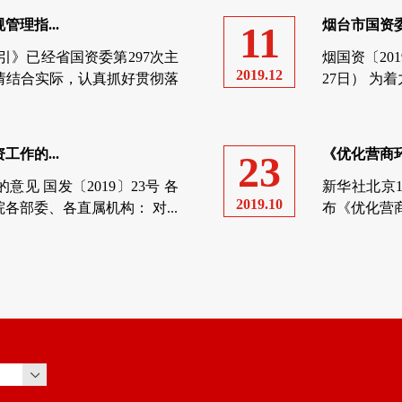
理指...
烟台市国资
11
引》已经省国资委第297次主
烟国资〔20
2019.12
请结合实际，认真抓好贯彻落
27日） 为着
作的...
《优化营商
23
见 国发〔2019〕23号 各
新华社北京
2019.10
部委、各直属机构： 对...
布《优化营商
起施行。 
各...