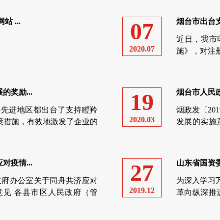
 ...
烟台市出台支
07
近日，我市
2020.07
施》，对注册
能源汽车、
服务业以及高
奖励...
烟台市人民政
19
外先进地区都出台了支持瞪羚
烟政发〔20
2020.03
策措施，有效地激发了企业的
发展的实施
政府主要领导高度重视该项工
有关单位： 
疫情...
山东省国资委
27
民政府办公室关于同舟共济应对
为深入学习
2019.12
见 各县市区人民政府（管
革向纵深推
打造担当作为